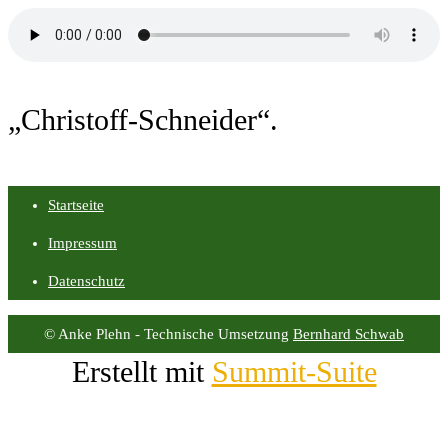
„Christoff-Schneider“.
Startseite
Impressum
Datenschutz
© Anke Plehn - Technische Umsetzung
Bernhard Schwab
Erstellt mit
Summit-Suite