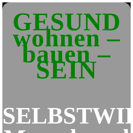
GESUND
wohnen –
bauen –
SEIN
SELBSTWI