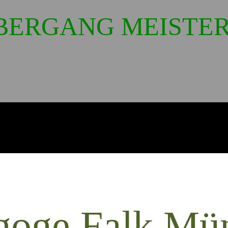
BERGANG MEISTE
goge Falk Mü