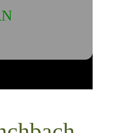
RN
nchbach