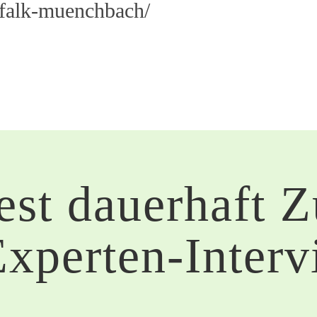
/falk-muenchbach/
st dauerhaft 
Experten-Inter