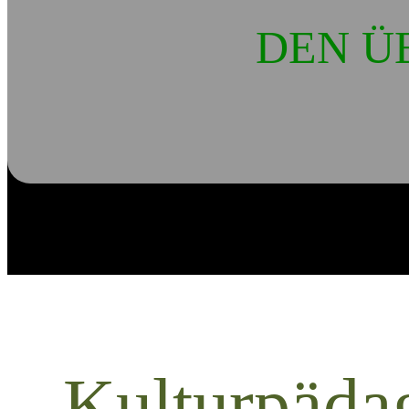
DEN Ü
Kulturpäda