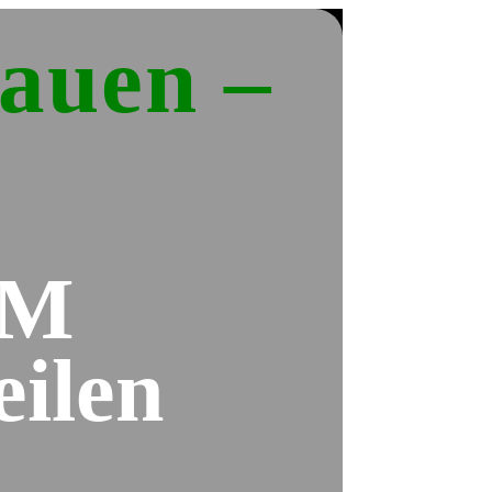
auen –
AM
ilen