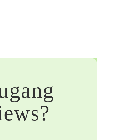
Zugang
views?