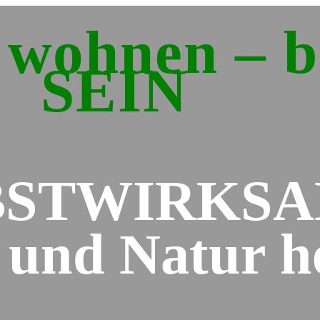
ohnen – b
SEIN
BSTWIRKS
und Natur he