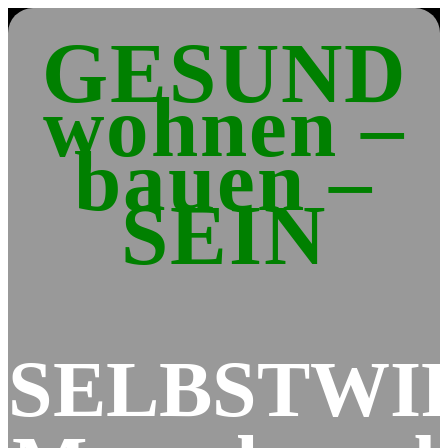
GESUND
wohnen –
bauen –
SEIN
SELBSTWI